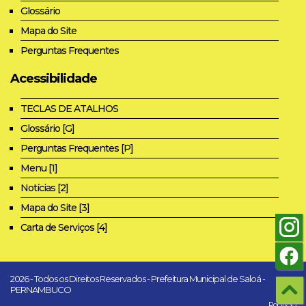
Glossário
Mapa do Site
Perguntas Frequentes
Acessibilidade
TECLAS DE ATALHOS
Glossário [G]
Perguntas Frequentes [P]
Menu [1]
Notícias [2]
Mapa do Site [3]
Carta de Serviços [4]
2026 - Todos os Direitos Reservados - Prefeitura Municipal de Saloá -
PERNAMBUCO
Por W3D