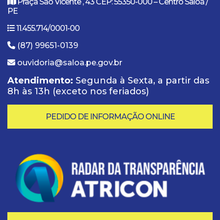
Praça São Vicente , 43 CEP: 55350-000 – Centro Saloá /
PE
11.455.714/0001-00
(87) 99651-0139
ouvidoria@saloa.pe.gov.br
Atendimento:
Segunda à Sexta, a partir das
8h às 13h (exceto nos feriados)
PEDIDO DE INFORMAÇÃO ONLINE