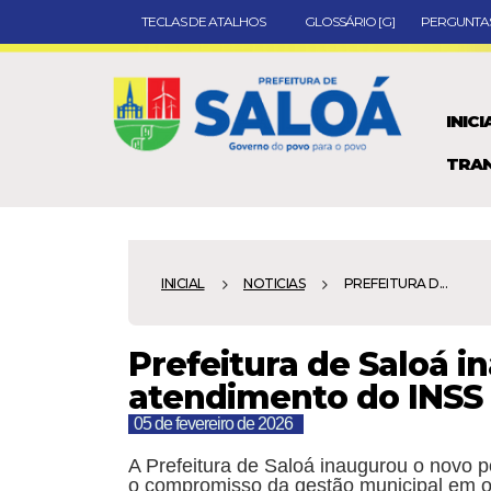
TECLAS DE ATALHOS
GLOSSÁRIO [G]
PERGUNTAS
INICI
TRAN
INICIAL
NOTICIAS
PREFEITURA D...
Prefeitura de Saloá 
atendimento do INSS 
05 de fevereiro de 2026
A Prefeitura de Saloá inaugurou o novo 
o compromisso da gestão municipal em of