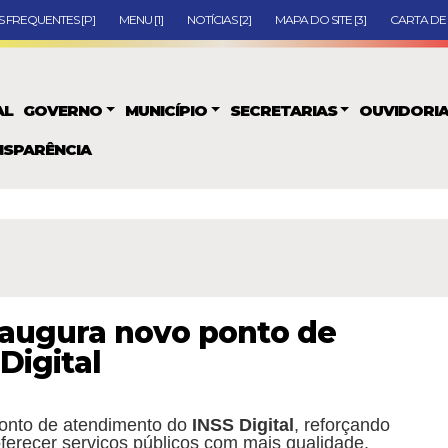
 FREQUENTES [P]
MENU [1]
NOTÍCIAS [2]
MAPA DO SITE [3]
CARTA DE 
AL
GOVERNO
MUNICÍPIO
SECRETARIAS
OUVIDORI
SPARÊNCIA
inaugura novo ponto de
Digital
ponto de atendimento do
INSS Digital
, reforçando
erecer serviços públicos com mais qualidade,