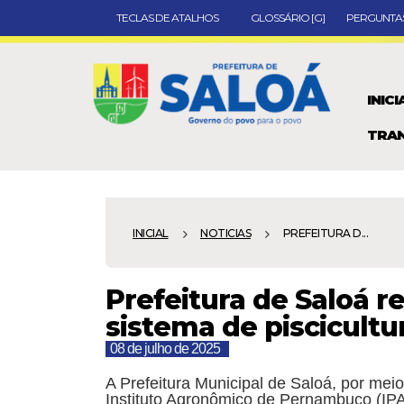
TECLAS DE ATALHOS
GLOSSÁRIO [G]
PERGUNTAS
INICI
TRAN
INICIAL
NOTICIAS
PREFEITURA D...
Prefeitura de Saloá re
sistema de piscicultu
08 de julho de 2025
A Prefeitura Municipal de Saloá, por mei
Instituto Agronômico de Pernambuco (IPA