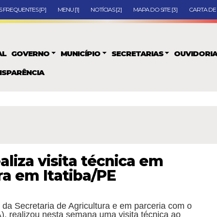
 FREQUENTES [P]
MENU [1]
NOTÍCIAS [2]
MAPA DO SITE [3]
CARTA DE 
AL
GOVERNO
MUNICÍPIO
SECRETARIAS
OUVIDORI
SPARÊNCIA
aliza visita técnica em
ra em Itatiba/PE
o da Secretaria de Agricultura e em parceria com o
), realizou nesta semana uma visita técnica ao