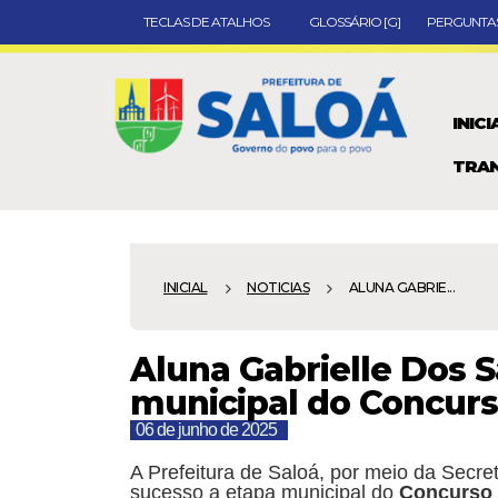
TECLAS DE ATALHOS
GLOSSÁRIO [G]
PERGUNTAS
INICI
TRAN
INICIAL
NOTICIAS
ALUNA GABRIE...
Aluna Gabrielle Dos 
municipal do Concur
06 de junho de 2025
A Prefeitura de Saloá, por meio da Secre
sucesso a etapa municipal do
Concurso