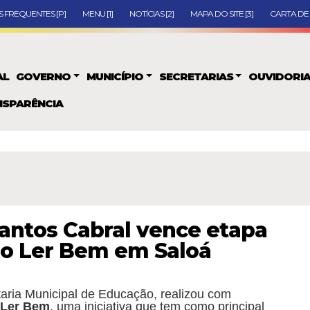
 FREQUENTES [P]
MENU [1]
NOTÍCIAS [2]
MAPA DO SITE [3]
CARTA DE 
AL
GOVERNO
MUNICÍPIO
SECRETARIAS
OUVIDORI
SPARÊNCIA
Santos Cabral vence etapa
so Ler Bem em Saloá
taria Municipal de Educação, realizou com
 Ler Bem
, uma iniciativa que tem como principal