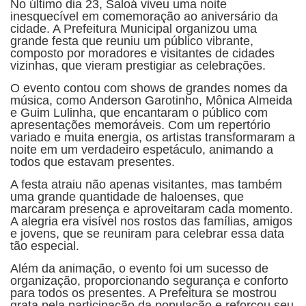
No último dia 23, Saloá viveu uma noite
inesquecível em comemoração ao aniversário da
cidade. A Prefeitura Municipal organizou uma
grande festa que reuniu um público vibrante,
composto por moradores e visitantes de cidades
vizinhas, que vieram prestigiar as celebrações.
O evento contou com shows de grandes nomes da
música, como Anderson Garotinho, Mônica Almeida
e Guim Lulinha, que encantaram o público com
apresentações memoráveis. Com um repertório
variado e muita energia, os artistas transformaram a
noite em um verdadeiro espetáculo, animando a
todos que estavam presentes.
A festa atraiu não apenas visitantes, mas também
uma grande quantidade de haloenses, que
marcaram presença e aproveitaram cada momento.
A alegria era visível nos rostos das famílias, amigos
e jovens, que se reuniram para celebrar essa data
tão especial.
Além da animação, o evento foi um sucesso de
organização, proporcionando segurança e conforto
para todos os presentes. A Prefeitura se mostrou
grata pela participação da população e reforçou seu