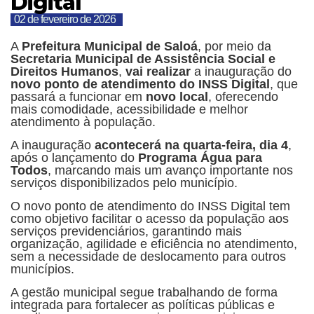
Digital
02 de fevereiro de 2026
A
Prefeitura Municipal de Saloá
, por meio da
Secretaria Municipal de Assistência Social e
Direitos Humanos
,
vai realizar
a inauguração do
novo ponto de atendimento do INSS Digital
, que
passará a funcionar em
novo local
, oferecendo
mais comodidade, acessibilidade e melhor
atendimento à população.
A inauguração
acontecerá na quarta-feira, dia 4
,
após o lançamento do
Programa Água para
Todos
, marcando mais um avanço importante nos
serviços disponibilizados pelo município.
O novo ponto de atendimento do INSS Digital tem
como objetivo facilitar o acesso da população aos
serviços previdenciários, garantindo mais
organização, agilidade e eficiência no atendimento,
sem a necessidade de deslocamento para outros
municípios.
A gestão municipal segue trabalhando de forma
integrada para fortalecer as políticas públicas e