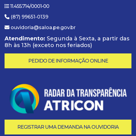
11.455.714/0001-00
(87) 99651-0139
ouvidoria@saloa.pe.gov.br
Atendimento:
Segunda à Sexta, a partir das
8h às 13h (exceto nos feriados)
PEDIDO DE INFORMAÇÃO ONLINE
REGISTRAR UMA DEMANDA NA OUVIDORIA