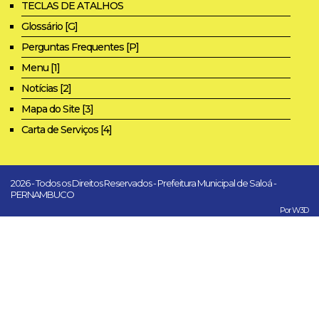
TECLAS DE ATALHOS
Glossário [G]
Perguntas Frequentes [P]
Menu [1]
Notícias [2]
Mapa do Site [3]
Carta de Serviços [4]
2026 - Todos os Direitos Reservados - Prefeitura Municipal de Saloá -
PERNAMBUCO
Por W3D